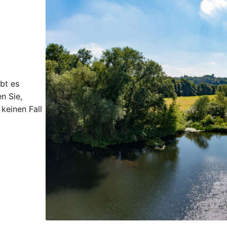
bt es
n Sie,
keinen Fall