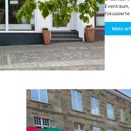
Eventraum, 
fokussierte
Mehr er