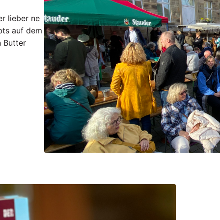
r lieber ne
ibts auf dem
 Butter