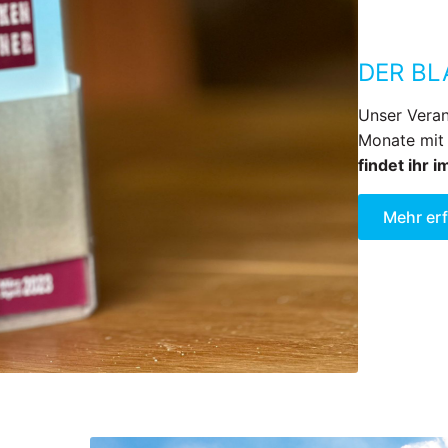
DER BL
Unser Veran
Monate mit
findet ihr 
Mehr er