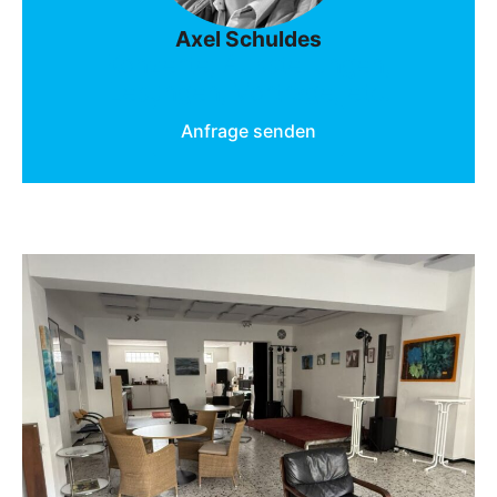
Axel Schuldes
Konzerte, Ausstellungen,
Lesungen, Vorträge, etc.
Anfrage senden
Kontakt/Anfahrt
Marktplatz 15
45527
Hattingen/Blankenstein
Otti (Otfried)
Priegnitz