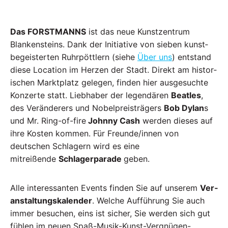
Das FORSTMANNS
ist das neue Kunstzentrum
Blankensteins.
Dank der Initiative von sieben kunst­
begeisterten Ruhr­pöttlern (siehe
Über uns
) ent­stand
diese Location im Herzen der Stadt. Direkt am his­tor­
ischen Markt­platz gelegen, finden hier aus­ge­suchte
Konzerte statt. Lieb­haber der legen­dären
Beatles
,
des Veränderers und Nobel­preis­trägers
Bob Dylan
s
und Mr. Ring-of-fire
Johnny Cash
werden dieses auf
ihre Kosten kommen. Für Freunde/innen von
deutschen Schlagern wird es eine
mitreißende
Schlager­parade
geben.
Alle inter­­­es­s­anten Events finden Sie auf unserem
Ver­
an­­­­stal­tungs­­kalender
. Welche Auf­­führung Sie auch
immer besuchen, eins ist sicher, Sie werden sich gut
fühlen im neuen Spaß-Musik-Kunst-Vergnügen-