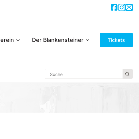
erein
Der Blankensteiner
Tickets
Se
for