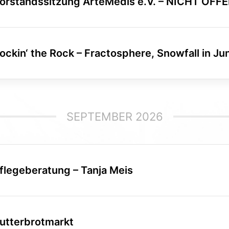
orstandssitzung ArteMedis e.V. – NICHT ÖFF
ockin‘ the Rock – Fractosphere, Snowfall in Jun
SEPTEMBER 2026
flegeberatung – Tanja Meis
utterbrotmarkt