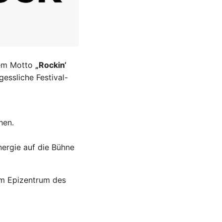
dem Motto
„Rockin‘
essliche Festival-
hen.
nergie auf die Bühne
um Epizentrum des