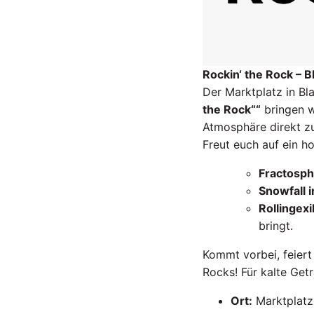
Rockin‘ the Rock – B
Der Marktplatz in Bl
the Rock““
bringen w
Atmosphäre direkt z
Freut euch auf ein h
Fractosp
Snowfall 
Rollingexi
bringt.
Kommt vorbei, feier
Rocks! Für kalte Get
Ort:
Marktplatz,