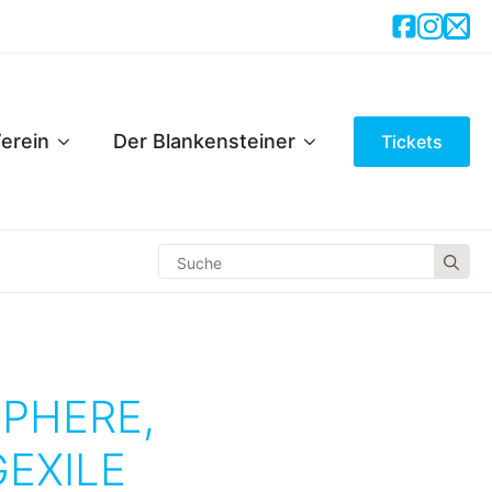
erein
Der Blankensteiner
Tickets
Se
for
SPHERE,
GEXILE