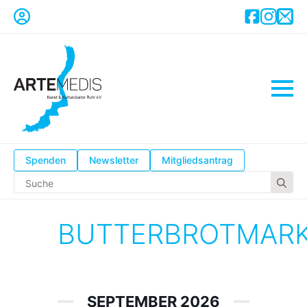
Spenden
Newsletter
Mitgliedsantrag
Se
for
BUTTERBROTMAR
SEPTEMBER 2026