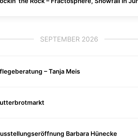
ockin‘ the Rock – Fractosphere, Snowfall in Jun
SEPTEMBER 2026
flegeberatung – Tanja Meis
utterbrotmarkt
usstellungseröffnung Barbara Hünecke