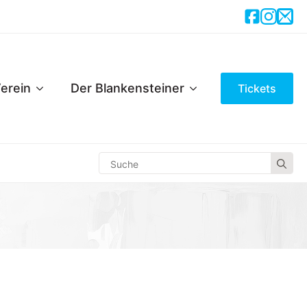
erein
Der Blankensteiner
Tickets
Se
for