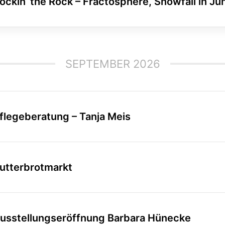
ockin‘ the Rock – Fractosphere, Snowfall in Jun
SEPTEMBER 2026
flegeberatung – Tanja Meis
utterbrotmarkt
usstellungseröffnung Barbara Hünecke