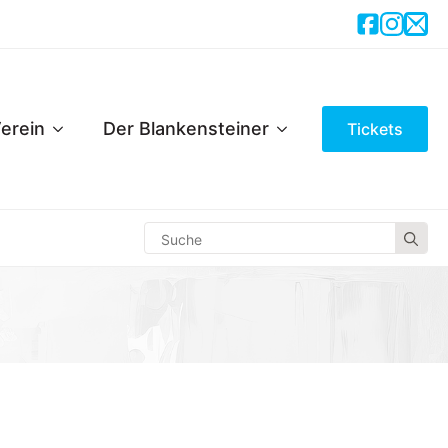
erein
Der Blankensteiner
Tickets
Se
for