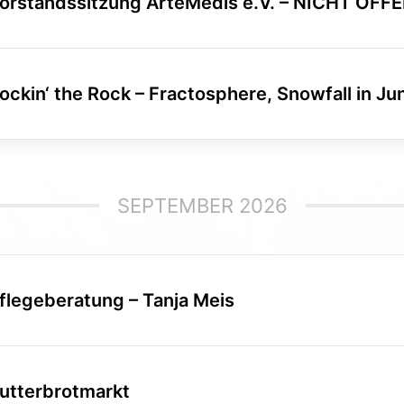
orstandssitzung ArteMedis e.V. – NICHT ÖFF
ockin‘ the Rock – Fractosphere, Snowfall in Jun
SEPTEMBER 2026
flegeberatung – Tanja Meis
utterbrotmarkt