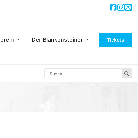
erein
Der Blankensteiner
Tickets
Se
for