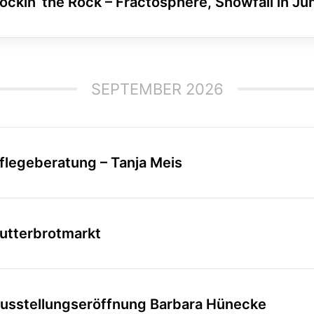
ockin‘ the Rock – Fractosphere, Snowfall in Jun
SEPTEMBER 2026
flegeberatung – Tanja Meis
utterbrotmarkt
usstellungseröffnung Barbara Hünecke