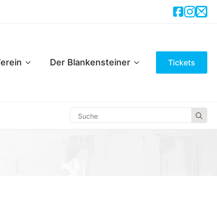
erein
Der Blankensteiner
Tickets
Se
for