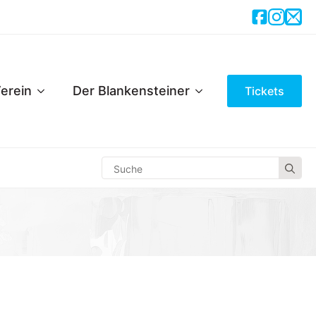
erein
Der Blankensteiner
Tickets
Se
for