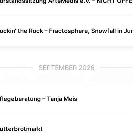
orstandssitzung ArteMedis e.V. – NICHT ÖFF
ockin‘ the Rock – Fractosphere, Snowfall in Jun
SEPTEMBER 2026
flegeberatung – Tanja Meis
utterbrotmarkt