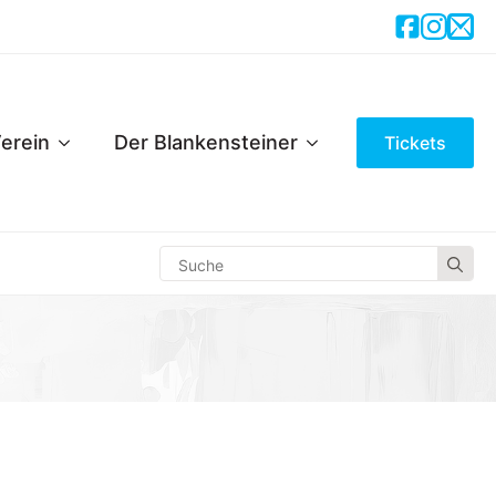
erein
Der Blankensteiner
Tickets
Se
for