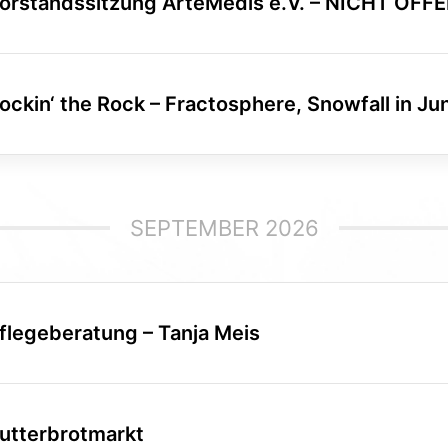
orstandssitzung ArteMedis e.V. – NICHT ÖFF
ockin‘ the Rock – Fractosphere, Snowfall in Jun
SEPTEMBER 2026
flegeberatung – Tanja Meis
utterbrotmarkt