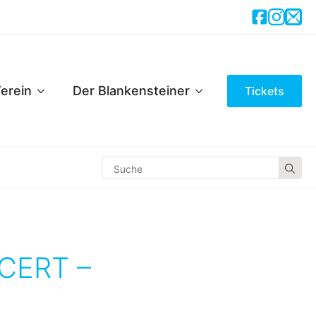
erein
Der Blankensteiner
Tickets
Se
for
CERT –