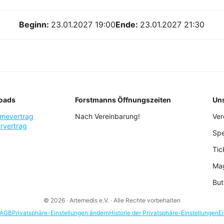
Beginn:
23.01.2027 19:00
Ende:
23.01.2027 21:30
oads
Forstmanns Öffnungszeiten
Un
mevertrag
Nach Vereinbarung!
Ver
rvertrag
Sp
Tic
Mag
But
© 2026 · Artemedis e.V. · Alle Rechte vorbehalten
AGB
Privatsphäre-Einstellungen ändern
Historie der Privatsphäre-Einstellungen
E